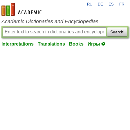
RU
DE
ES
FR
en-academic.com
Academic Dictionaries and Encyclopedias
Search!
Interpretations
Translations
Books
Игры ⚽