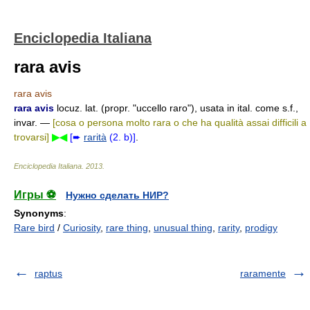
Enciclopedia Italiana
rara avis
rara avis
rara avis
locuz. lat. (propr. "uccello raro"), usata in ital. come s.f.,
invar. —
[cosa o persona molto rara o che ha qualità assai difficili a
trovarsi]
▶◀
[➨
rarità
(2. b)]
.
Enciclopedia Italiana
.
2013
.
Игры ⚽
Нужно сделать НИР?
Synonyms
:
Rare bird
/
Curiosity
,
rare thing
,
unusual thing
,
rarity
,
prodigy
raptus
raramente