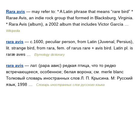
Rara avis
— may refer to: * A Latin phrase that means “rare bird” *
Rarae Avis, an indie rock group that formed in Blacksburg, Virginia.
* Rara Avis (album), a 2002 album that includes Víctor García …
Wikipedia
rara avis
— c.1600, peculiar person, from Latin (Juvenal, Persius),
lit. strange bird, from rara, fem. of rarus rare + avis bird. Latin pl. is
raræ aves …
Etymology dictionary
rara avis
— лат. (рара авис) редкая птица, что то редко
встречающееся, особенное; белая ворона; см. merle blanc
Толковый словарь иностранных слов Л. П. Крысина. М: Русский
язык, 1998 …
Словарь иностранных слов русского языка