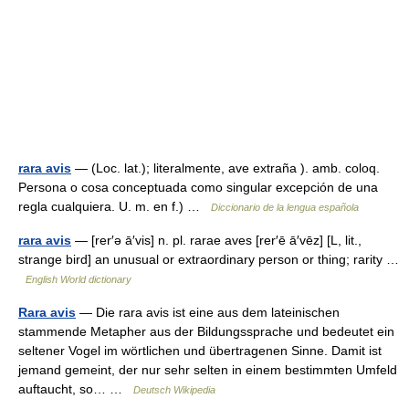
rara avis
— (Loc. lat.); literalmente, ave extraña ). amb. coloq.
Persona o cosa conceptuada como singular excepción de una
regla cualquiera. U. m. en f.) …
Diccionario de la lengua española
rara avis
— [rer′ə ā′vis] n. pl. rarae aves [rer′ē ā′vēz] [L, lit.,
strange bird] an unusual or extraordinary person or thing; rarity …
English World dictionary
Rara avis
— Die rara avis ist eine aus dem lateinischen
stammende Metapher aus der Bildungssprache und bedeutet ein
seltener Vogel im wörtlichen und übertragenen Sinne. Damit ist
jemand gemeint, der nur sehr selten in einem bestimmten Umfeld
auftaucht, so… …
Deutsch Wikipedia